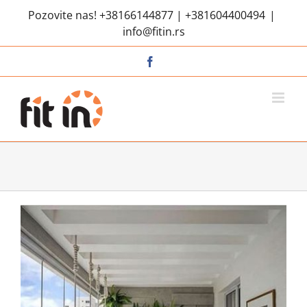
Skip
Pozovite nas!
+38166144877
|
+381604400494
|
to
info@fitin.rs
content
Facebook