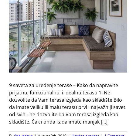
9 saveta za uređenje terase – Kako da napravite
prijatnu, funkcionalnu i idealnu terasu 1. Ne
dozvolite da Vam terasa izgleda kao skladište Bilo
da imate veliku ili malu terasu prvi i najvažniji savet
od svih - ne dozvolite da Vam terasa izgleda kao
skladište. Čak i onda kada imate manjak [...]
By
fitin_admin
|
August 9th, 2019
|
Uređenje terase
|
1 Comment